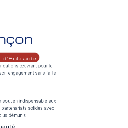
ençon
t d'Entraide
ondations œuvrant pour le
 son engagement sans faille
é
n soutien indispensable aux
 partenariats solides avec
plus démunis.
nauté